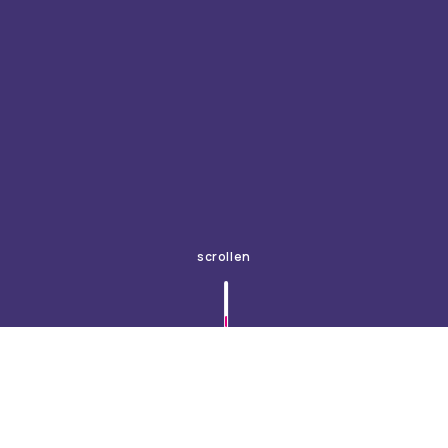
scrollen
Du willst einen Website
Relaunch?